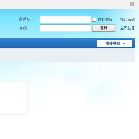
用戶名
自動登錄
找回密碼
登錄
密碼
立即註冊
快捷導航