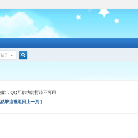
帖子
搜
索
抱歉，QQ互聯功能暫時不可用
[ 點擊這裡返回上一頁 ]