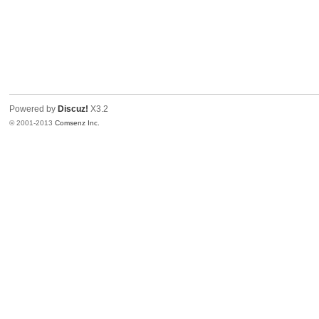
Powered by
Discuz!
X3.2
© 2001-2013
Comsenz Inc.