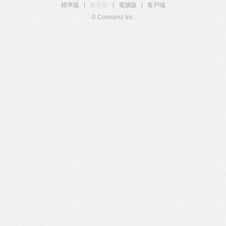
標準版
|
觸屏版
|
電腦版
|
客戶端
© Comsenz Inc.