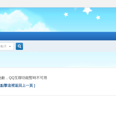
帖子
搜
索
抱歉，QQ互聯功能暫時不可用
[ 點擊這裡返回上一頁 ]