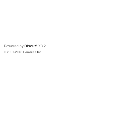
Powered by
Discuz!
X3.2
© 2001-2013
Comsenz Inc.