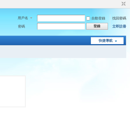
用戶名
自動登錄
找回密碼
登錄
密碼
立即註冊
快捷導航