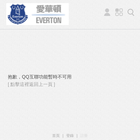
抱歉，QQ互聯功能暫時不可用
[ 點擊這裡返回上一頁 ]
首頁
|
登錄
|
註冊