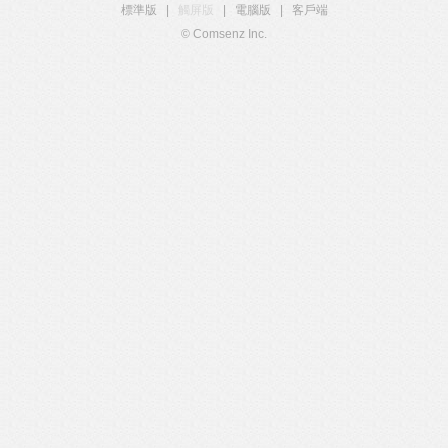
標準版
|
觸屏版
|
電腦版
|
客戶端
© Comsenz Inc.