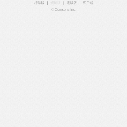
標準版
|
觸屏版
|
電腦版
|
客戶端
© Comsenz Inc.