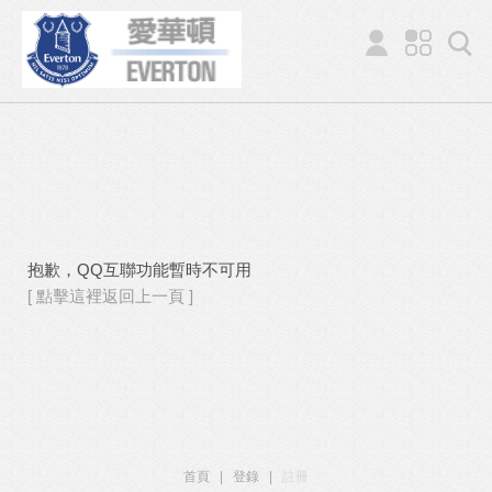
抱歉，QQ互聯功能暫時不可用
[ 點擊這裡返回上一頁 ]
首頁
|
登錄
|
註冊