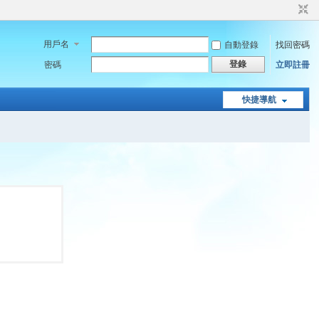
用戶名
自動登錄
找回密碼
登錄
密碼
立即註冊
快捷導航