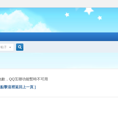
帖子
搜
索
抱歉，QQ互聯功能暫時不可用
[ 點擊這裡返回上一頁 ]