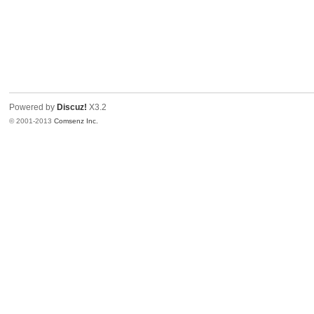
Powered by
Discuz!
X3.2
© 2001-2013
Comsenz Inc.