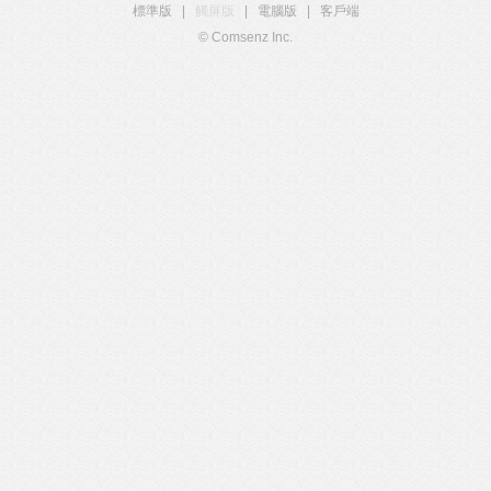
標準版
|
觸屏版
|
電腦版
|
客戶端
© Comsenz Inc.