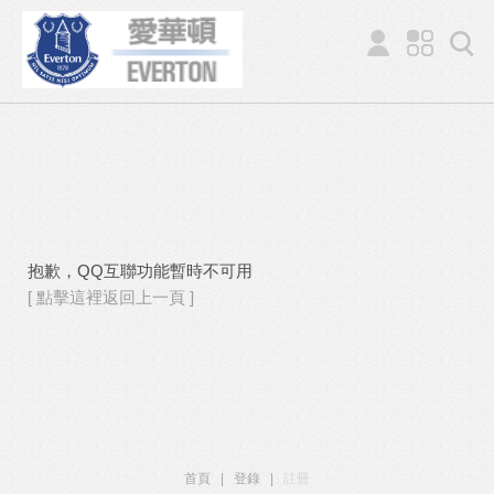
抱歉，QQ互聯功能暫時不可用
[ 點擊這裡返回上一頁 ]
首頁
|
登錄
|
註冊