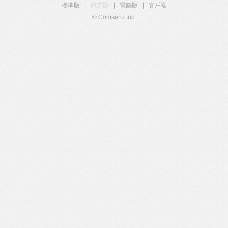
標準版
|
觸屏版
|
電腦版
|
客戶端
© Comsenz Inc.