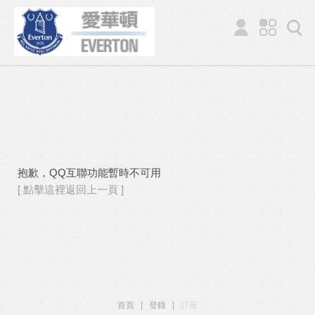
抱歉，QQ互聯功能暫時不可用
[ 點擊這裡返回上一頁 ]
首頁
|
登錄
|
註冊