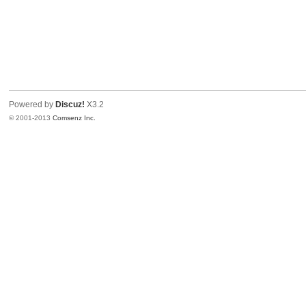
Powered by
Discuz!
X3.2
© 2001-2013
Comsenz Inc.