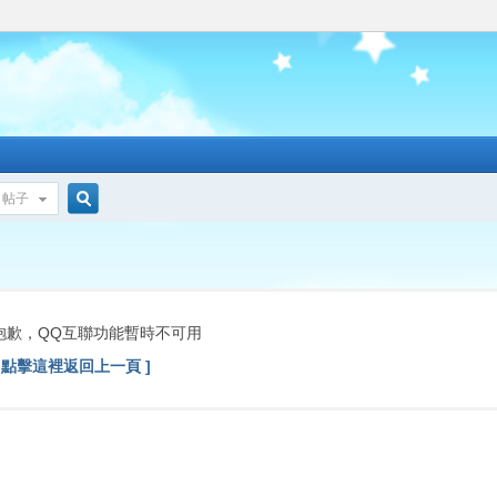
帖子
搜
索
抱歉，QQ互聯功能暫時不可用
[ 點擊這裡返回上一頁 ]