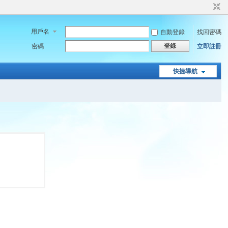
用戶名
自動登錄
找回密碼
登錄
密碼
立即註冊
快捷導航