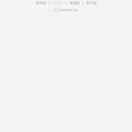
標準版
|
觸屏版
|
電腦版
|
客戶端
© Comsenz Inc.