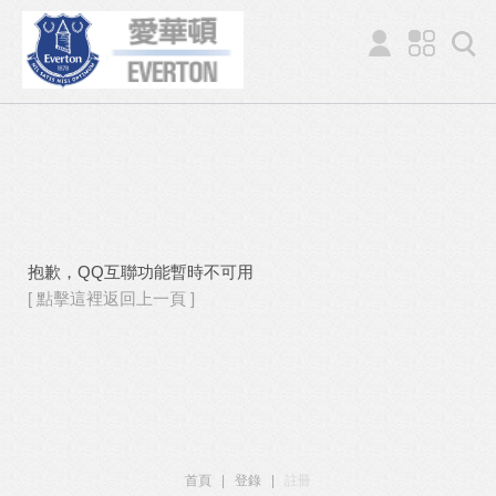
抱歉，QQ互聯功能暫時不可用
[ 點擊這裡返回上一頁 ]
首頁
|
登錄
|
註冊