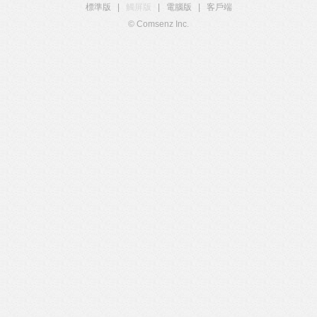
標準版
|
觸屏版
|
電腦版
|
客戶端
© Comsenz Inc.