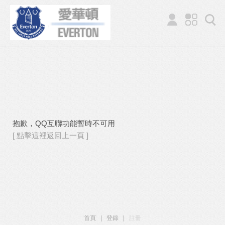
抱歉，QQ互聯功能暫時不可用
[ 點擊這裡返回上一頁 ]
首頁
|
登錄
|
註冊