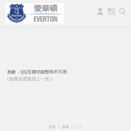
抱歉，QQ互聯功能暫時不可用
[ 點擊這裡返回上一頁 ]
首頁
|
登錄
|
註冊