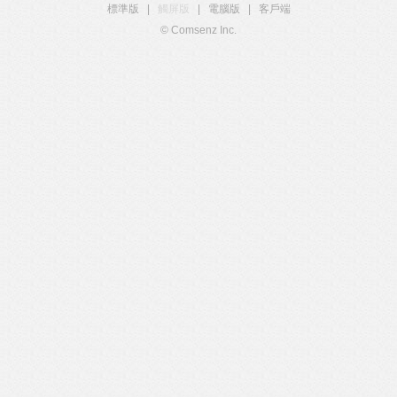
標準版
|
觸屏版
|
電腦版
|
客戶端
© Comsenz Inc.