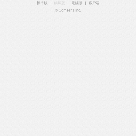
標準版
|
觸屏版
|
電腦版
|
客戶端
© Comsenz Inc.