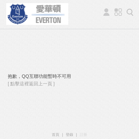
抱歉，QQ互聯功能暫時不可用
[ 點擊這裡返回上一頁 ]
首頁
|
登錄
|
註冊