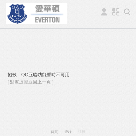
抱歉，QQ互聯功能暫時不可用
[ 點擊這裡返回上一頁 ]
首頁
|
登錄
|
註冊