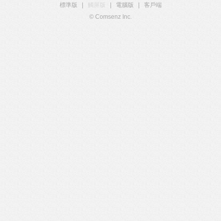
標準版
|
觸屏版
|
電腦版
|
客戶端
© Comsenz Inc.