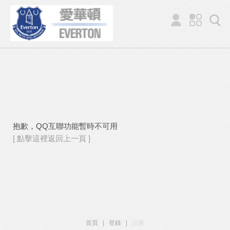
抱歉，QQ互聯功能暫時不可用
[ 點擊這裡返回上一頁 ]
首頁
|
登錄
|
註冊