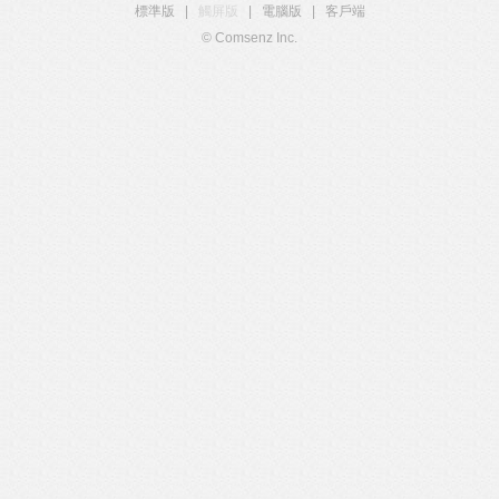
標準版
|
觸屏版
|
電腦版
|
客戶端
© Comsenz Inc.