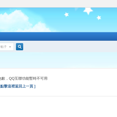
帖子
搜
索
抱歉，QQ互聯功能暫時不可用
[ 點擊這裡返回上一頁 ]