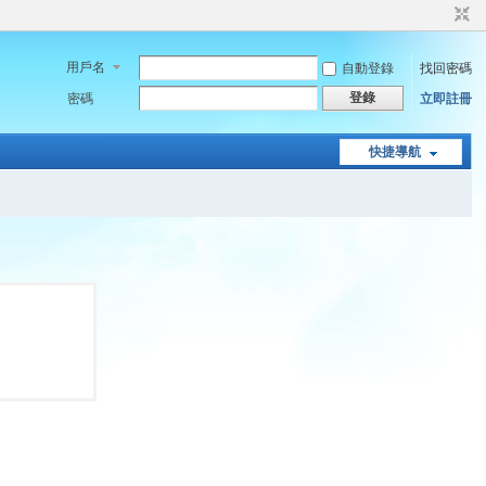
用戶名
自動登錄
找回密碼
登錄
密碼
立即註冊
快捷導航