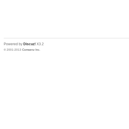
Powered by
Discuz!
X3.2
© 2001-2013
Comsenz Inc.