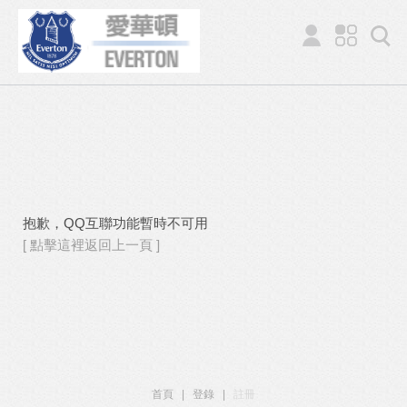
抱歉，QQ互聯功能暫時不可用
[ 點擊這裡返回上一頁 ]
首頁
|
登錄
|
註冊