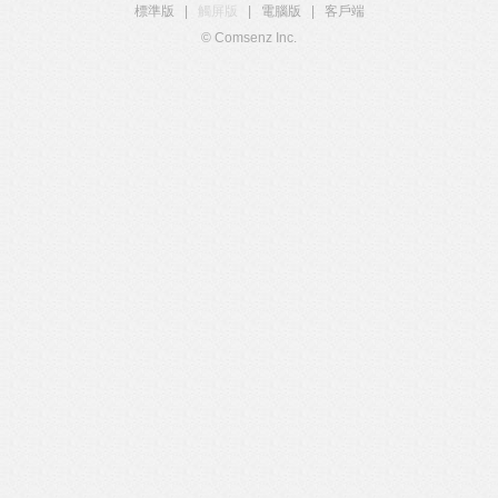
標準版
|
觸屏版
|
電腦版
|
客戶端
© Comsenz Inc.