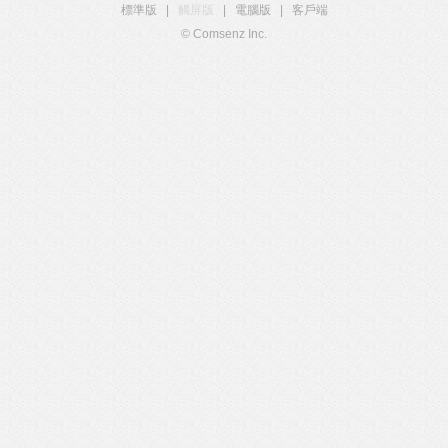
標準版
|
觸屏版
|
電腦版
|
客戶端
© Comsenz Inc.