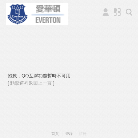
抱歉，QQ互聯功能暫時不可用
[ 點擊這裡返回上一頁 ]
首頁
|
登錄
|
註冊