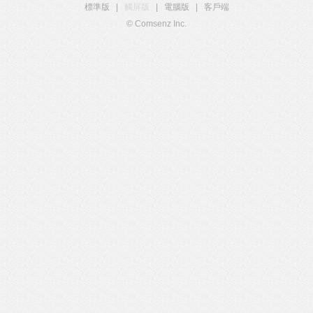
標準版
|
觸屏版
|
電腦版
|
客戶端
© Comsenz Inc.