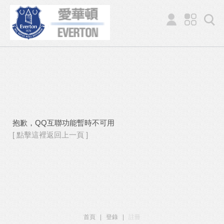
抱歉，QQ互聯功能暫時不可用
[ 點擊這裡返回上一頁 ]
首頁
|
登錄
|
註冊