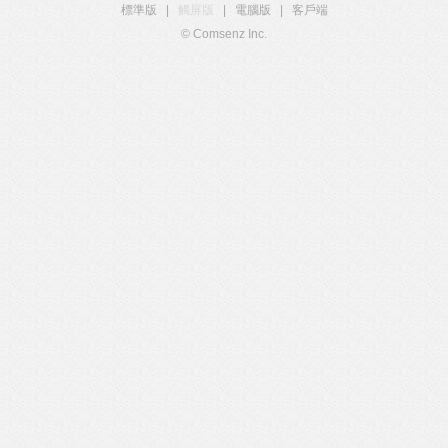
標準版
|
觸屏版
|
電腦版
|
客戶端
© Comsenz Inc.