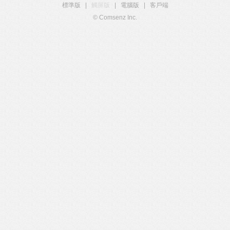
標準版
|
觸屏版
|
電腦版
|
客戶端
© Comsenz Inc.