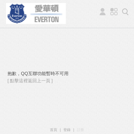
抱歉，QQ互聯功能暫時不可用
[ 點擊這裡返回上一頁 ]
首頁
|
登錄
|
註冊