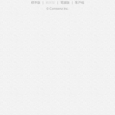
標準版
|
觸屏版
|
電腦版
|
客戶端
© Comsenz Inc.