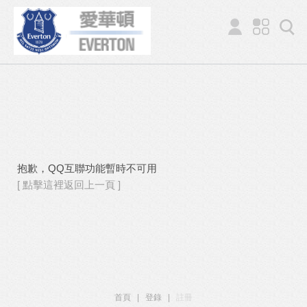
抱歉，QQ互聯功能暫時不可用
[ 點擊這裡返回上一頁 ]
首頁
|
登錄
|
註冊