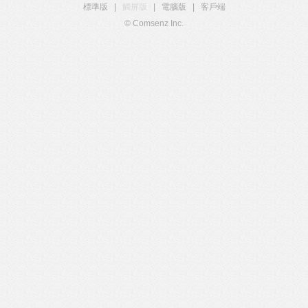
標準版
|
觸屏版
|
電腦版
|
客戶端
© Comsenz Inc.