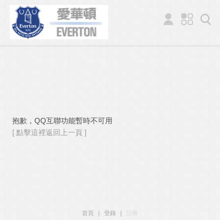
抱歉，QQ互聯功能暫時不可用
[ 點擊這裡返回上一頁 ]
首頁
|
登錄
|
註冊