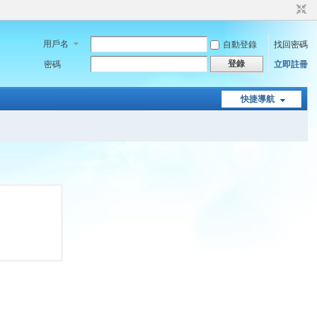
用戶名
自動登錄
找回密碼
登錄
密碼
立即註冊
快捷導航