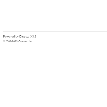
Powered by
Discuz!
X3.2
© 2001-2013
Comsenz Inc.