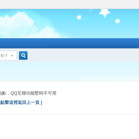
帖子
搜
索
抱歉，QQ互聯功能暫時不可用
[ 點擊這裡返回上一頁 ]