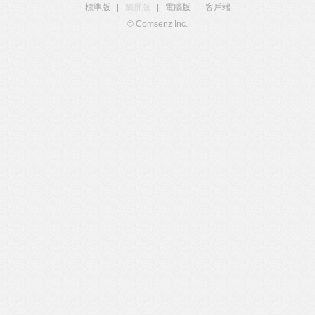
標準版
|
觸屏版
|
電腦版
|
客戶端
© Comsenz Inc.