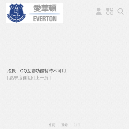
抱歉，QQ互聯功能暫時不可用
[ 點擊這裡返回上一頁 ]
首頁
|
登錄
|
註冊