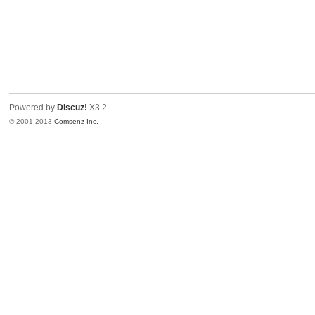
Powered by
Discuz!
X3.2
© 2001-2013
Comsenz Inc.