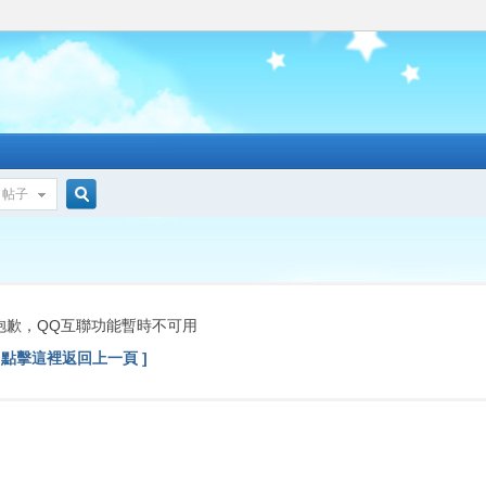
帖子
搜
索
抱歉，QQ互聯功能暫時不可用
[ 點擊這裡返回上一頁 ]