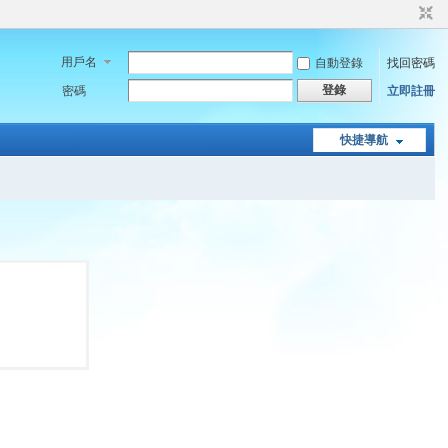
用戶名
自動登錄
找回密碼
登錄
密碼
立即註冊
快捷導航