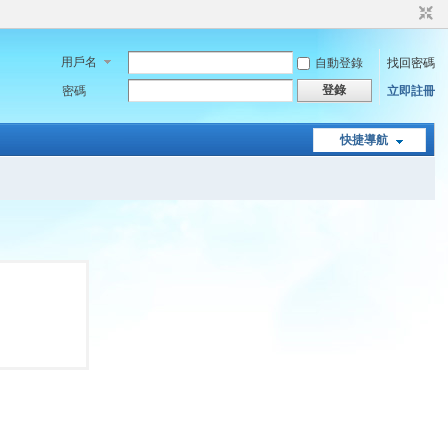
用戶名
自動登錄
找回密碼
登錄
密碼
立即註冊
快捷導航