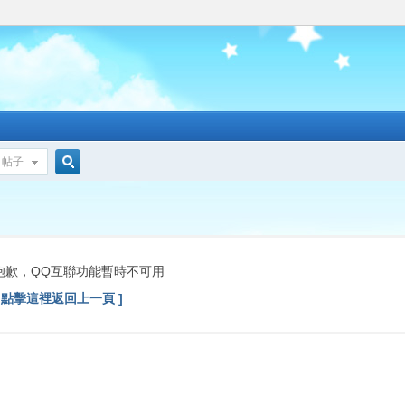
帖子
搜
索
抱歉，QQ互聯功能暫時不可用
[ 點擊這裡返回上一頁 ]