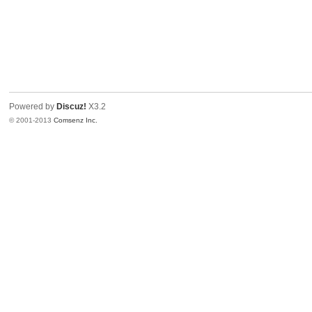
Powered by
Discuz!
X3.2
© 2001-2013
Comsenz Inc.