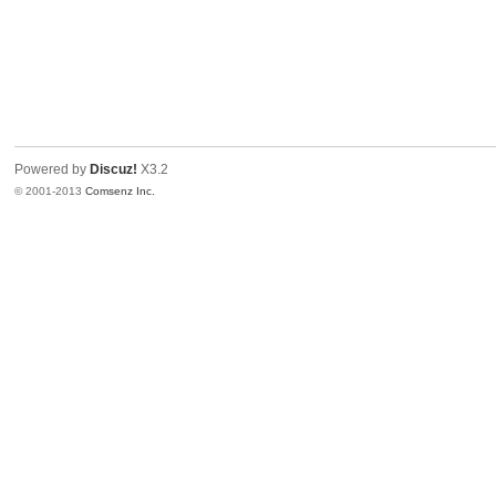
Powered by
Discuz!
X3.2
© 2001-2013
Comsenz Inc.