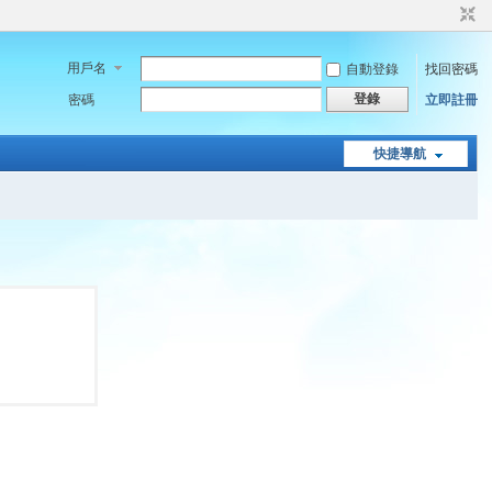
用戶名
自動登錄
找回密碼
登錄
密碼
立即註冊
快捷導航