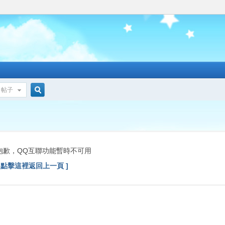
帖子
搜
索
抱歉，QQ互聯功能暫時不可用
[ 點擊這裡返回上一頁 ]