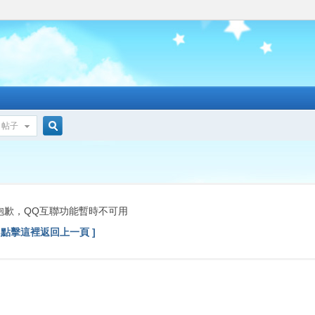
帖子
搜
索
抱歉，QQ互聯功能暫時不可用
[ 點擊這裡返回上一頁 ]