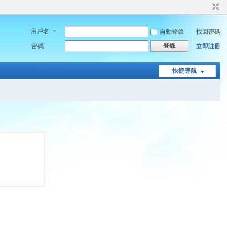
用戶名
自動登錄
找回密碼
登錄
密碼
立即註冊
快捷導航