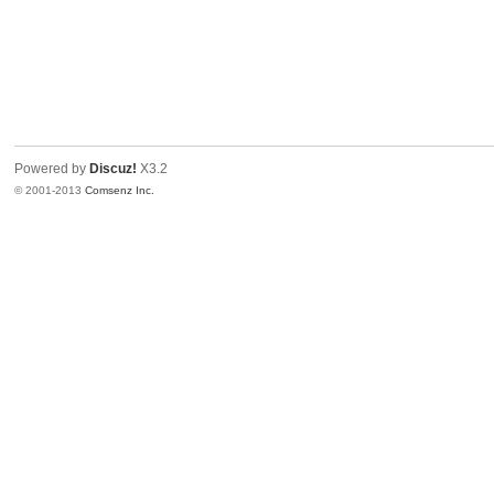
Powered by
Discuz!
X3.2
© 2001-2013
Comsenz Inc.