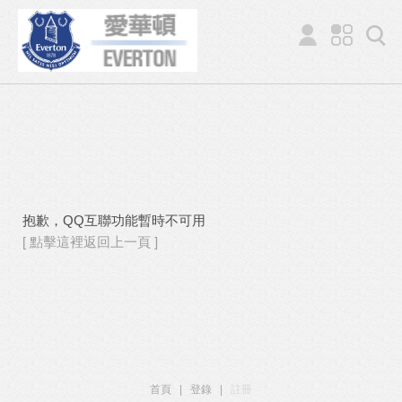
抱歉，QQ互聯功能暫時不可用
[ 點擊這裡返回上一頁 ]
首頁
|
登錄
|
註冊