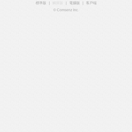
標準版
|
觸屏版
|
電腦版
|
客戶端
© Comsenz Inc.