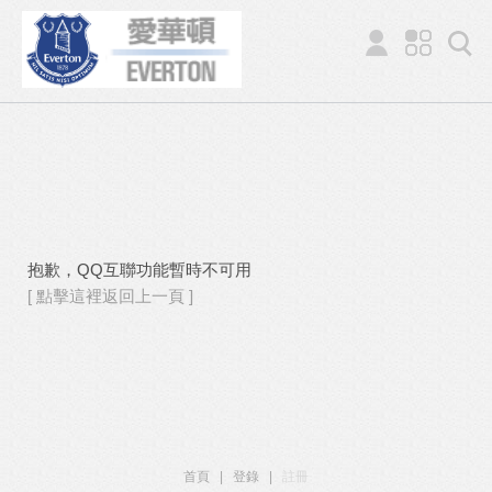
抱歉，QQ互聯功能暫時不可用
[ 點擊這裡返回上一頁 ]
首頁
|
登錄
|
註冊