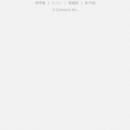
標準版
|
觸屏版
|
電腦版
|
客戶端
© Comsenz Inc.