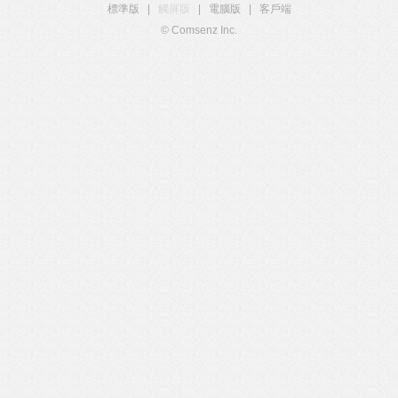
標準版
|
觸屏版
|
電腦版
|
客戶端
© Comsenz Inc.