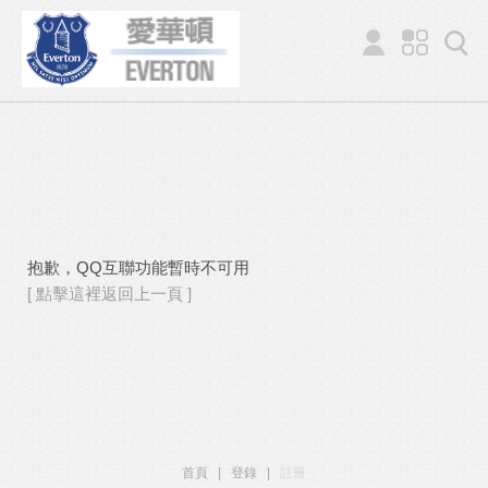
抱歉，QQ互聯功能暫時不可用
[ 點擊這裡返回上一頁 ]
首頁
|
登錄
|
註冊