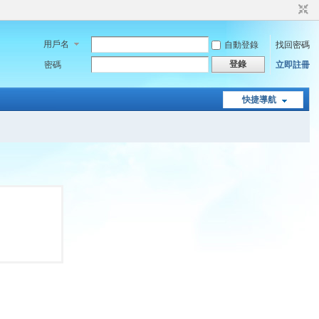
用戶名
自動登錄
找回密碼
登錄
密碼
立即註冊
快捷導航