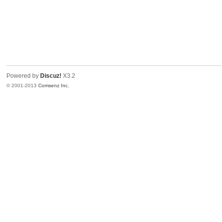
Powered by
Discuz!
X3.2
© 2001-2013
Comsenz Inc.