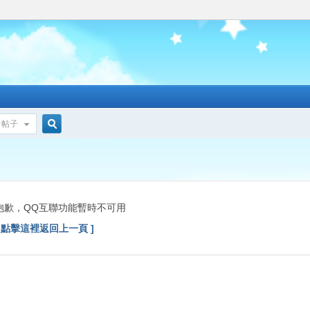
帖子
搜
索
抱歉，QQ互聯功能暫時不可用
[ 點擊這裡返回上一頁 ]