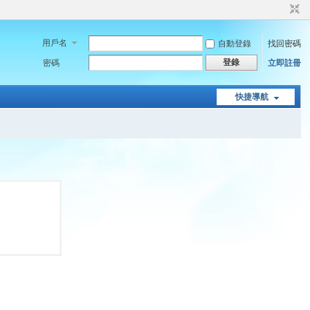
用戶名
自動登錄
找回密碼
登錄
密碼
立即註冊
快捷導航