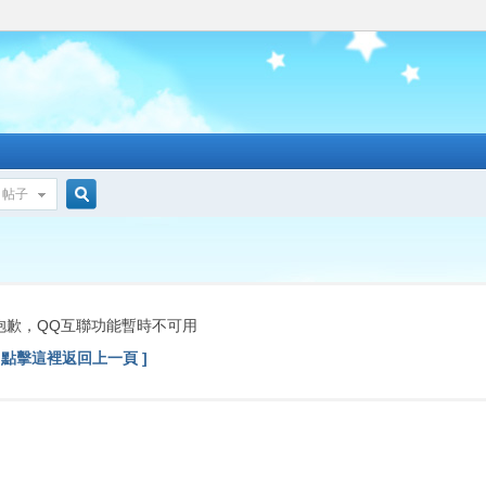
帖子
搜
索
抱歉，QQ互聯功能暫時不可用
[ 點擊這裡返回上一頁 ]