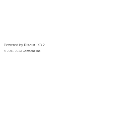
Powered by
Discuz!
X3.2
© 2001-2013
Comsenz Inc.