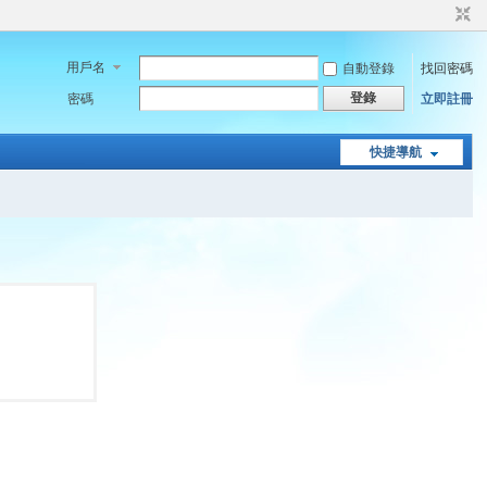
用戶名
自動登錄
找回密碼
登錄
密碼
立即註冊
快捷導航