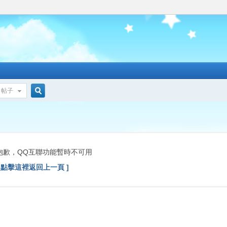
帖子
搜
索
抱歉，QQ互聯功能暫時不可用
[ 點擊這裡返回上一頁 ]