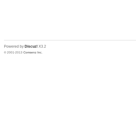
Powered by
Discuz!
X3.2
© 2001-2013
Comsenz Inc.