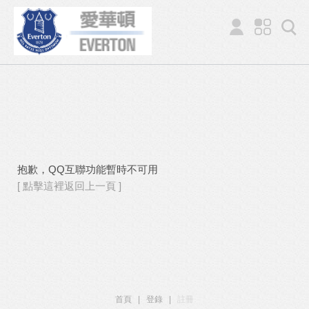
抱歉，QQ互聯功能暫時不可用
[ 點擊這裡返回上一頁 ]
首頁
|
登錄
|
註冊