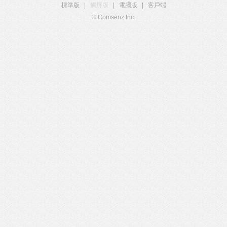
標準版
|
觸屏版
|
電腦版
|
客戶端
© Comsenz Inc.