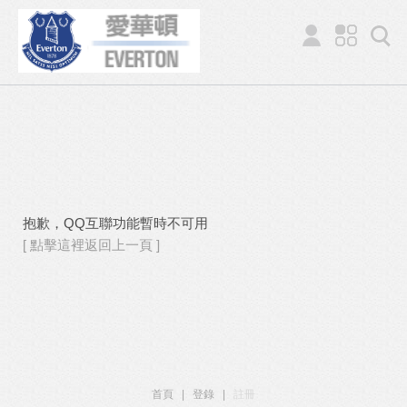
抱歉，QQ互聯功能暫時不可用
[ 點擊這裡返回上一頁 ]
首頁
|
登錄
|
註冊