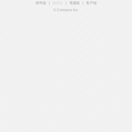
標準版
|
觸屏版
|
電腦版
|
客戶端
© Comsenz Inc.