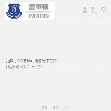
抱歉，QQ互聯功能暫時不可用
[ 點擊這裡返回上一頁 ]
首頁
|
登錄
|
註冊