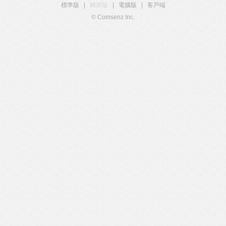
標準版
|
觸屏版
|
電腦版
|
客戶端
© Comsenz Inc.