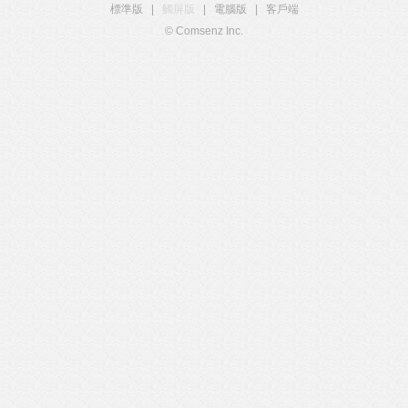
標準版
|
觸屏版
|
電腦版
|
客戶端
© Comsenz Inc.