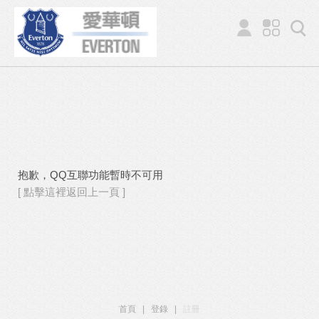
抱歉，QQ互聯功能暫時不可用
[ 點擊這裡返回上一頁 ]
首頁
|
登錄
|
註冊