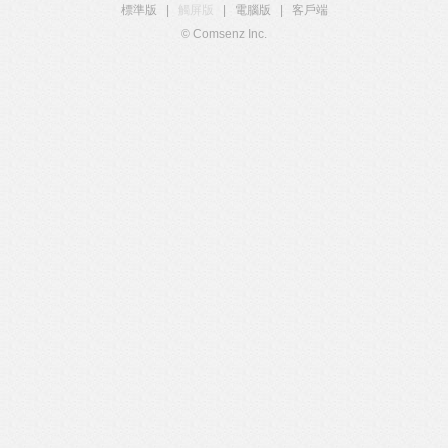
標準版
|
觸屏版
|
電腦版
|
客戶端
© Comsenz Inc.