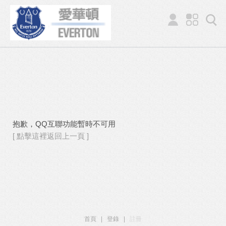
抱歉，QQ互聯功能暫時不可用
[ 點擊這裡返回上一頁 ]
首頁
|
登錄
|
註冊