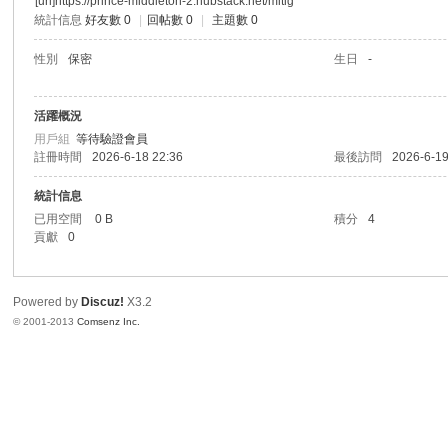
[url]https://prince-middleton-2.hubstack.net/mitig
統計信息
好友數 0
|
回帖數 0
|
主題數 0
港
性別
保密
生日
-
活躍概況
用戶組
等待驗證會員
註冊時間
2026-6-18 22:36
最後訪問
2026-6-19
統計信息
已用空間
0 B
積分
4
貢獻
0
愛
Powered by
Discuz!
X3.2
© 2001-2013
Comsenz Inc.