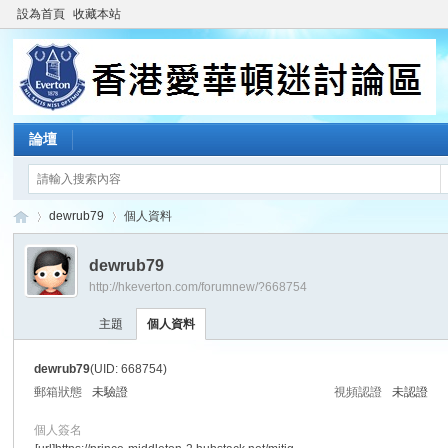
設為首頁
收藏本站
論壇
dewrub79
個人資料
dewrub79
http://hkeverton.com/forumnew/?668754
香
›
›
主題
個人資料
dewrub79
(UID: 668754)
郵箱狀態
未驗證
視頻認證
未認證
個人簽名