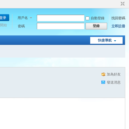
用戶名
自動登錄
找回密碼
開始
登錄
密碼
立即註冊
快捷導航
加為好友
發送消息