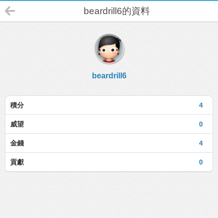
beardrill6的資料
beardrill6
積分
4
威望
0
金錢
4
貢獻
0