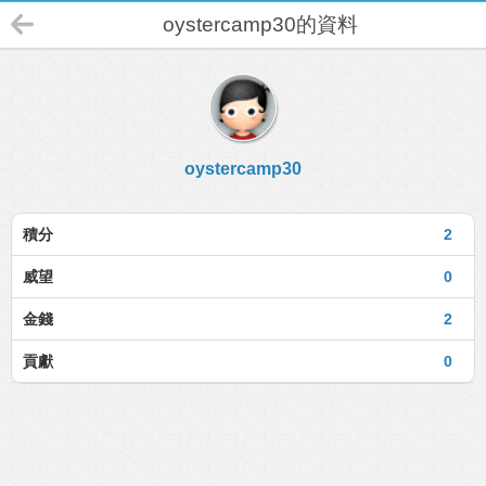
oystercamp30的資料
oystercamp30
積分
2
威望
0
金錢
2
貢獻
0