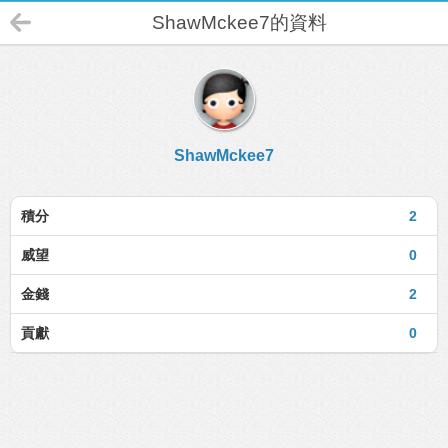
ShawMckee7的資料
ShawMckee7
積分
2
威望
0
金錢
2
貢獻
0