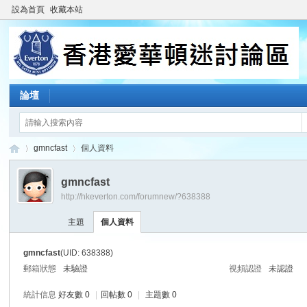
設為首頁
收藏本站
論壇
gmncfast
個人資料
gmncfast
http://hkeverton.com/forumnew/?638388
香
›
›
主題
個人資料
gmncfast
(UID: 638388)
郵箱狀態
未驗證
視頻認證
未認證
統計信息
好友數 0
|
回帖數 0
|
主題數 0