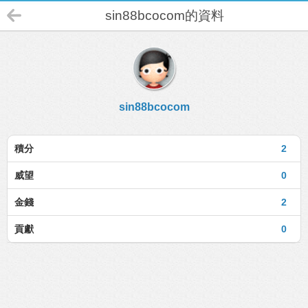
sin88bcocom的資料
sin88bcocom
積分
2
威望
0
金錢
2
貢獻
0