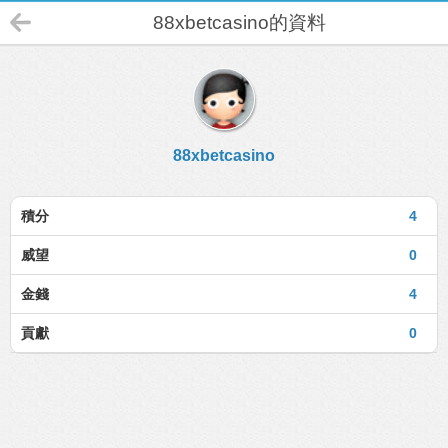
88xbetcasino的資料
88xbetcasino
積分
4
威望
0
金錢
4
貢獻
0