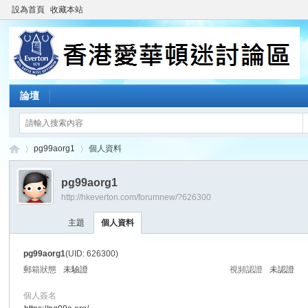
設為首頁
收藏本站
論壇
pg99aorg1
個人資料
pg99aorg1
http://hkeverton.com/forumnew/?626300
香
›
›
主題
個人資料
pg99aorg1
(UID: 626300)
郵箱狀態
未驗證
視頻認證
未認證
個人簽名