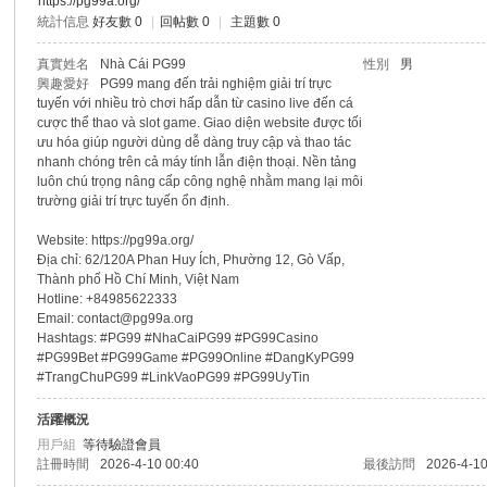
https://pg99a.org/
統計信息
好友數 0
|
回帖數 0
|
主題數 0
港
真實姓名
Nhà Cái PG99
性別
男
興趣愛好
PG99 mang đến trải nghiệm giải trí trực
tuyến với nhiều trò chơi hấp dẫn từ casino live đến cá
cược thể thao và slot game. Giao diện website được tối
ưu hóa giúp người dùng dễ dàng truy cập và thao tác
nhanh chóng trên cả máy tính lẫn điện thoại. Nền tảng
luôn chú trọng nâng cấp công nghệ nhằm mang lại môi
trường giải trí trực tuyến ổn định.
Website: https://pg99a.org/
Địa chỉ: 62/120A Phan Huy Ích, Phường 12, Gò Vấp,
愛
Thành phố Hồ Chí Minh, Việt Nam
Hotline: +84985622333
Email: contact@pg99a.org
Hashtags: #PG99 #NhaCaiPG99 #PG99Casino
#PG99Bet #PG99Game #PG99Online #DangKyPG99
#TrangChuPG99 #LinkVaoPG99 #PG99UyTin
活躍概況
用戶組
等待驗證會員
註冊時間
2026-4-10 00:40
最後訪問
2026-4-10