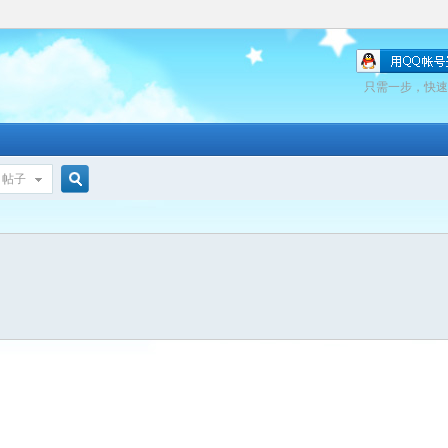
只需一步，快速
帖子
搜
索