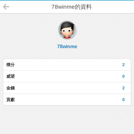
78winme的資料
78winme
積分
2
威望
0
金錢
2
貢獻
0